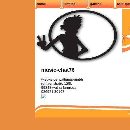
home
termine
gallerie
chat-qui
music-chat76
wiebke-verwaltungs-gmbh
ruhlaer straße 129b
99848 wutha-farnroda
036921 30197
w